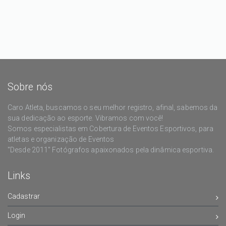
Sobre nós
Caro Atleta, buscamos o seu melhor registro, afinal, sabemos da
sua dedicação ao esporte. Vibramos com você!
Somos especialistas em Cobertura de Eventos Esportivos, para
atletas e organização de Eventos
"Desde 2011" Fotógrafos apaixonados pela dinâmica esportiva.
Links
Cadastrar
Login