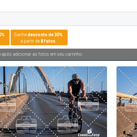
20%
Ganhe
desconto de 30%
a partir de
8 fotos
.
e
após adicionar as fotos em seu carrinho.