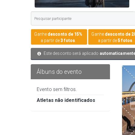
Ganhe
desconto de 15%
Ganhe
desconto de 
a partir de
3 fotos
.
a partir de
5 fotos
.
Este desconto será aplicado
automaticament
Álbuns do evento
Evento sem filtros.
Atletas não identificados