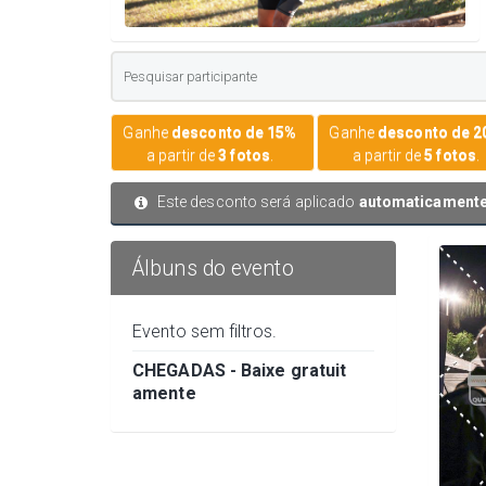
Ganhe
desconto de 15%
Ganhe
desconto de 
a partir de
3 fotos
.
a partir de
5 fotos
.
Este desconto será aplicado
automaticament
Álbuns do evento
Evento sem filtros.
CHEGADAS - Baixe gratuit
amente