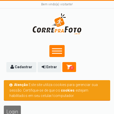
Bem vindo(a) visitante!
Cadastrar
Entrar
0
Atenção
Este site utiliza cookies para gerenciar sua
sessão. Certifique-se de que os
cookies
estejam
habilitados em seu celular/computador.
Login