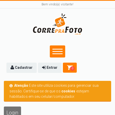
Bem vindo(a) visitante!
Cadastrar
Entrar
0
Atenção
Este site utiliza cookies para gerenciar sua
sessão. Certifique-se de que os
cookies
estejam
habilitados em seu celular/computador.
Login