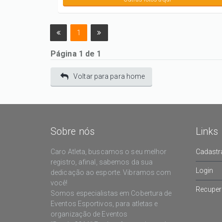
1
Página 1 de 1
Voltar para para home
Sobre nós
Links
Caro Atleta, buscamos o seu melhor
Cadastr
registro, afinal, sabemos da sua
Login
dedicação ao esporte. Vibramos com
você!
Recuper
Somos especialistas em Cobertura de
Eventos Esportivos, para atletas e
organização de Eventos