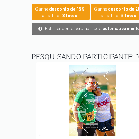
Ganhe
desconto de 15%
Ganhe
desconto de 
a partir de
3 fotos
.
a partir de
5 fotos
.
Este desconto será aplicado
automaticament
PESQUISANDO PARTICIPANTE: "