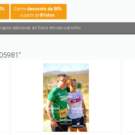
20%
Ganhe
desconto de 30%
a partir de
8 fotos
.
e
após adicionar as fotos em seu carrinho.
05981"