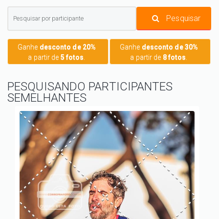
Pesquisar
Ganhe
desconto de 20%
Ganhe
desconto de 30%
a partir de
5 fotos
.
a partir de
8 fotos
.
PESQUISANDO PARTICIPANTES
SEMELHANTES