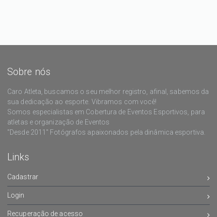
Sobre nós
Caro Atleta, buscamos o seu melhor registro, afinal, sabemos da
sua dedicação ao esporte. Vibramos com você!
Somos especialistas em Cobertura de Eventos Esportivos, para
atletas e organização de Eventos
"Desde 2011" Fotógrafos apaixonados pela dinâmica esportiva.
Links
Cadastrar
Login
Recuperação de acesso