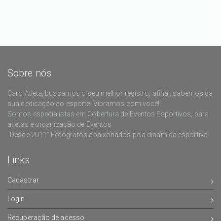
Sobre nós
Caro Atleta, buscamos o seu melhor registro, afinal, sabemos da
sua dedicação ao esporte. Vibramos com você!
Somos especialistas em Cobertura de Eventos Esportivos, para
atletas e organização de Eventos
"Desde 2011" Fotógrafos apaixonados pela dinâmica esportiva.
Links
Cadastrar
Login
Recuperação de acesso