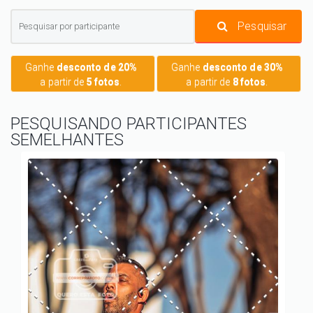
Pesquisar
Ganhe
desconto de 20%
Ganhe
desconto de 30%
a partir de
5 fotos
.
a partir de
8 fotos
.
PESQUISANDO PARTICIPANTES
SEMELHANTES