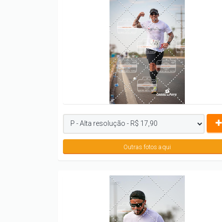
Outras fotos aqui