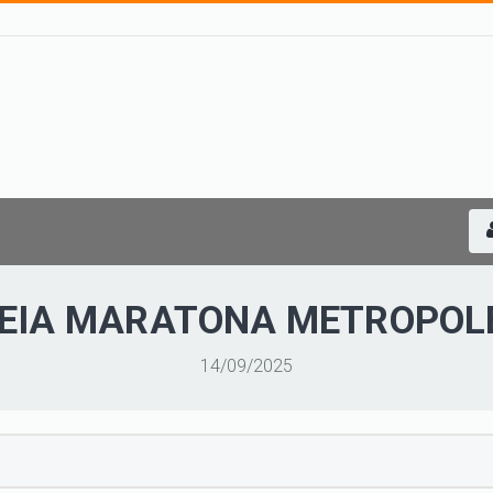
EIA MARATONA METROPOL
14/09/2025