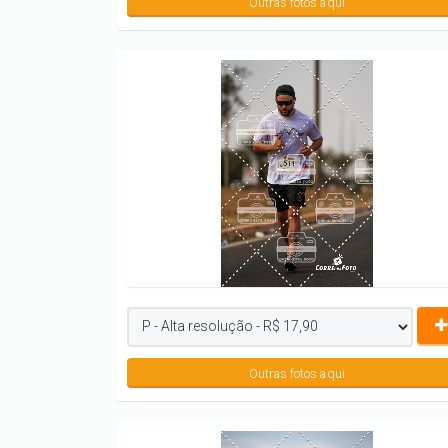
Outras fotos aqui
Outras fotos aqui