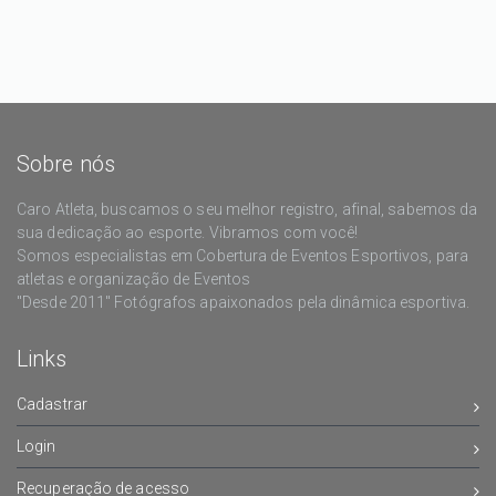
Sobre nós
Caro Atleta, buscamos o seu melhor registro, afinal, sabemos da
sua dedicação ao esporte. Vibramos com você!
Somos especialistas em Cobertura de Eventos Esportivos, para
atletas e organização de Eventos
"Desde 2011" Fotógrafos apaixonados pela dinâmica esportiva.
Links
Cadastrar
Login
Recuperação de acesso