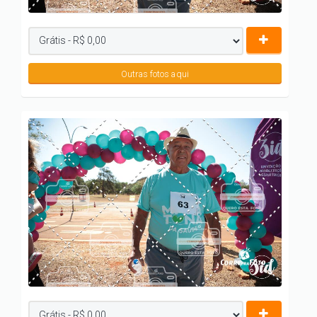
Outras fotos aqui