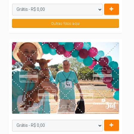
Outras fotos aqui