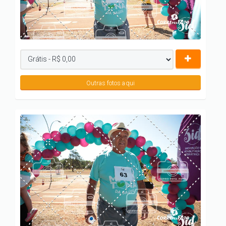
Outras fotos aqui