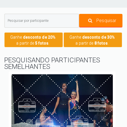
Pesquisar
Ganhe
desconto de 20%
Ganhe
desconto de 30%
a partir de
5 fotos
.
a partir de
8 fotos
.
PESQUISANDO PARTICIPANTES
SEMELHANTES