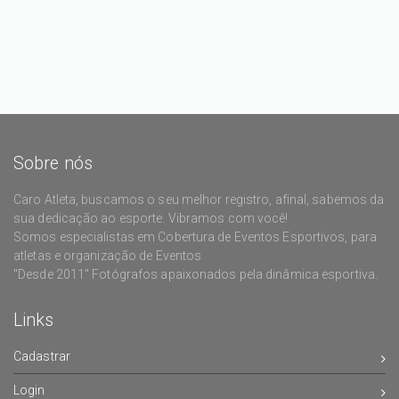
Sobre nós
Caro Atleta, buscamos o seu melhor registro, afinal, sabemos da
sua dedicação ao esporte. Vibramos com você!
Somos especialistas em Cobertura de Eventos Esportivos, para
atletas e organização de Eventos
"Desde 2011" Fotógrafos apaixonados pela dinâmica esportiva.
Links
Cadastrar
Login