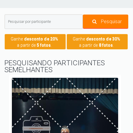
Pesquisar
Ganhe
desconto de 20%
Ganhe
desconto de 30%
a partir de
5 fotos
.
a partir de
8 fotos
.
PESQUISANDO PARTICIPANTES
SEMELHANTES