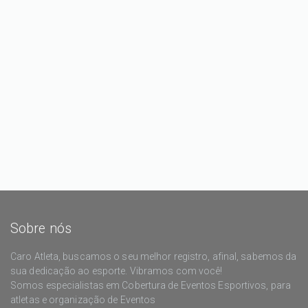
Sobre nós
Caro Atleta, buscamos o seu melhor registro, afinal, sabemos da
sua dedicação ao esporte. Vibramos com você!
Somos especialistas em Cobertura de Eventos Esportivos, para
atletas e organização de Eventos