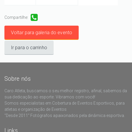
Compartilhe:
Voltar para galeria do evento
Ir para o carrinho
Sobre nós
Caro Atleta, buscamos o seu melhor registro, afinal, sabemos da
sua dedicação ao esporte. Vibramos com você!
Somos especialistas em Cobertura de Eventos Esportivos, para
atletas e organização de Eventos
"Desde 2011" Fotógrafos apaixonados pela dinâmica esportiva.
Links