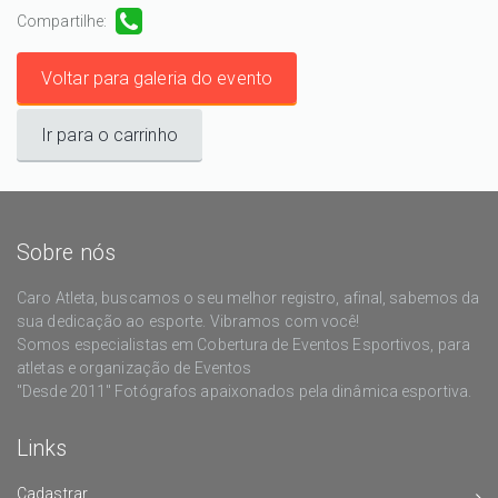
Compartilhe:
Voltar para galeria do evento
Ir para o carrinho
Sobre nós
Caro Atleta, buscamos o seu melhor registro, afinal, sabemos da
sua dedicação ao esporte. Vibramos com você!
Somos especialistas em Cobertura de Eventos Esportivos, para
atletas e organização de Eventos
"Desde 2011" Fotógrafos apaixonados pela dinâmica esportiva.
Links
Cadastrar