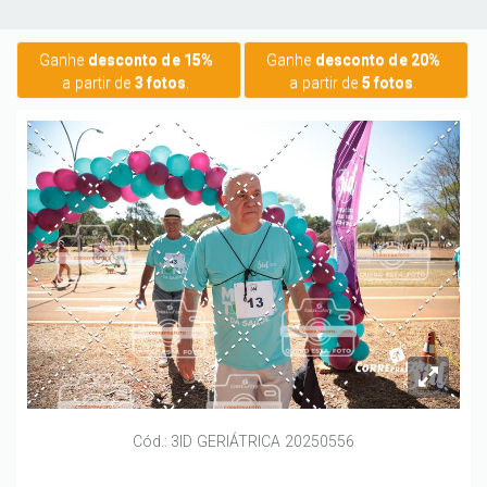
Ganhe
desconto de 15%
Ganhe
desconto de 20%
a partir de
3 fotos
.
a partir de
5 fotos
.
Cód.: 3ID GERIÁTRICA 20250556