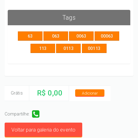
Tags
63
063
0063
00063
113
0113
00113
R$ 0,00
Grátis
Adicionar
Compartilhe:
Voltar para galeria do evento