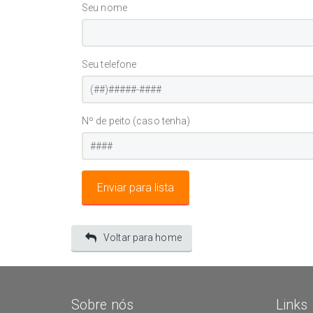
Seu nome
Seu telefone
Nº de peito (caso tenha)
Voltar para home
Sobre nós
Links